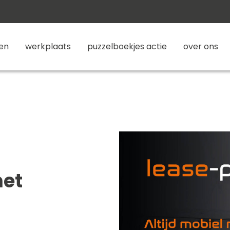
gen
werkplaats
puzzelboekjes actie
over ons
met