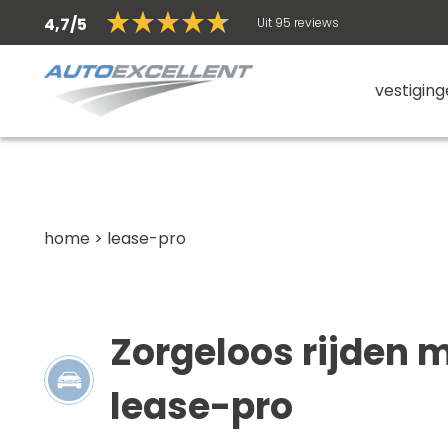
4,7/5
Uit 95 reviews
vestigin
home
>
lease-pro
Zorgeloos rijden 
lease-pro