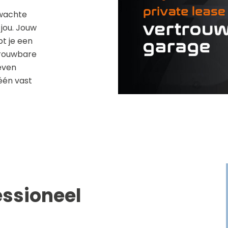
rwachte
 jou. Jouw
t je een
trouwbare
even
één vast
essioneel