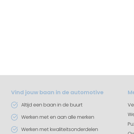
Vind jouw baan in de automotive
M
Altijd een baan in de buurt
Ve
We
Werken met en aan alle merken
Pu
Werken met kwaliteitsonderdelen
Ov