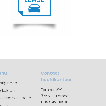
enu
Contact
hoofdkantoor
stigingen
Eemnes 31-1
rkplaats
3755 LC Eemnes
zzelboekjes actie
035 542 9350
er ons