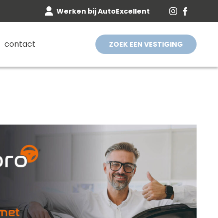
Werken bij AutoExcellent
contact
ZOEK EEN VESTIGING