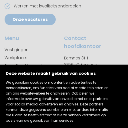
Werken met kwaliteitsonderdelen
Onze vacatures
Menu
Contact
hoofdkantoor
Vestigingen
Werkplaats
Eemnes 31-1
3755 LC Eemnes
Puzzelboekjes actie
035 542 9350
Deze website maakt gebruik van cookies
Over ons
Contact
We gebruiken cookies om content en advertenties te
personaliseren, om functies voor social media te bieden en
om ons websiteverkeer te analyseren. Ook delen we
informatie over uw gebruik van onze site met onze partners
voor social media, adverteren en analyse. Deze partners
kunnen deze gegevens combineren met andere informatie
Copyright 2025 AutoExcellent |
Disclaimer
|
die u aan ze heeft verstrekt of die ze hebben verzameld op
Privacyverklaring
basis van uw gebruik van hun services.