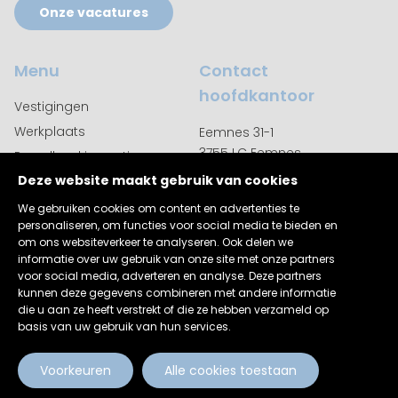
Onze vacatures
Menu
Contact
hoofdkantoor
Vestigingen
Werkplaats
Eemnes 31-1
3755 LC Eemnes
Puzzelboekjes actie
035 542 9350
Deze website maakt gebruik van cookies
Over ons
Contact
We gebruiken cookies om content en advertenties te
personaliseren, om functies voor social media te bieden en
om ons websiteverkeer te analyseren. Ook delen we
informatie over uw gebruik van onze site met onze partners
voor social media, adverteren en analyse. Deze partners
kunnen deze gegevens combineren met andere informatie
Copyright 2025 AutoExcellent |
Disclaimer
|
die u aan ze heeft verstrekt of die ze hebben verzameld op
Privacyverklaring
basis van uw gebruik van hun services.
Voorkeuren
Alle cookies toestaan