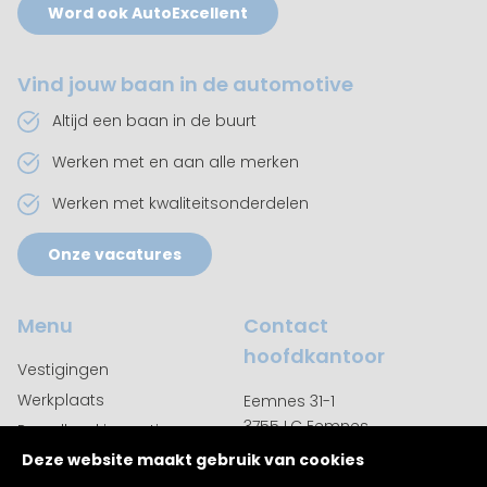
Word ook AutoExcellent
Vind jouw baan in de automotive
Altijd een baan in de buurt
Werken met en aan alle merken
Werken met kwaliteitsonderdelen
Onze vacatures
Menu
Contact
hoofdkantoor
Vestigingen
Werkplaats
Eemnes 31-1
3755 LC Eemnes
Puzzelboekjes actie
035 542 9350
Deze website maakt gebruik van cookies
Over ons